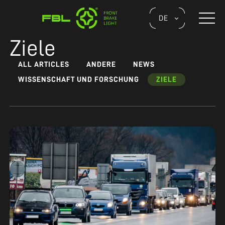
Skip
to
Naviga
DE
the
umsch
content
Ziele
ALL ARTICLES
ANDERE
NEWS
WISSENSCHAFT UND FORSCHUNG
ZIELE