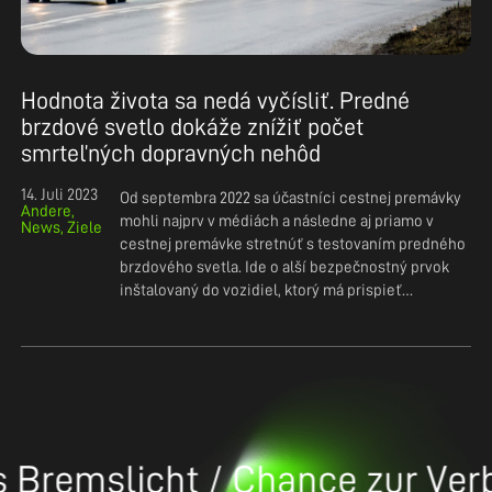
Hodnota života sa nedá vyčísliť. Predné
brzdové svetlo dokáže znížiť počet
smrteľných dopravných nehôd
14. Juli 2023
Od septembra 2022 sa účastníci cestnej premávky
Andere
mohli najprv v médiách a následne aj priamo v
News
Ziele
cestnej premávke stretnúť s testovaním predného
brzdového svetla. Ide o ďalší bezpečnostný prvok
inštalovaný do vozidiel, ktorý má prispieť…
 Bremslicht / Chance zur Verb