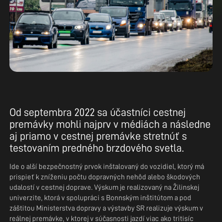
Od septembra 2022 sa účastníci cestnej
premávky mohli najprv v médiách a následne
aj priamo v cestnej premávke stretnúť s
testovaním predného brzdového svetla.
Ide o ďalší bezpečnostný prvok inštalovaný do vozidiel, ktorý má
prispieť k zníženiu počtu dopravných nehôd alebo škodových
udalostí v cestnej doprave. Výskum je realizovaný na Žilinskej
univerzite, ktorá v spolupráci s Bonnským inštitútom a pod
záštitou Ministerstva dopravy a výstavby SR realizuje výskum v
reálnej premávke, v ktorej v súčasnosti jazdí viac ako tritisíc