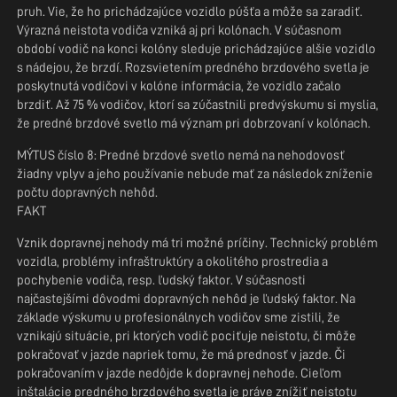
pruh. Vie, že ho prichádzajúce vozidlo púšťa a môže sa zaradiť.
Výrazná neistota vodiča vzniká aj pri kolónach. V súčasnom
období vodič na konci kolóny sleduje prichádzajúce ďalšie vozidlo
s nádejou, že brzdí. Rozsvietením predného brzdového svetla je
poskytnutá vodičovi v kolóne informácia, že vozidlo začalo
brzdiť. Až 75 % vodičov, ktorí sa zúčastnili predvýskumu si myslia,
že predné brzdové svetlo má význam pri dobrzďovaní v kolónach.
MÝTUS číslo 8: Predné brzdové svetlo nemá na nehodovosť
žiadny vplyv a jeho používanie nebude mať za následok zníženie
počtu dopravných nehôd.
FAKT
Vznik dopravnej nehody má tri možné príčiny. Technický problém
vozidla, problémy infraštruktúry a okolitého prostredia a
pochybenie vodiča, resp. ľudský faktor. V súčasnosti
najčastejšími dôvodmi dopravných nehôd je ľudský faktor. Na
základe výskumu u profesionálnych vodičov sme zistili, že
vznikajú situácie, pri ktorých vodič pociťuje neistotu, či môže
pokračovať v jazde napriek tomu, že má prednosť v jazde. Či
pokračovaním v jazde nedôjde k dopravnej nehode. Cieľom
inštalácie predného brzdového svetla je práve znížiť neistotu