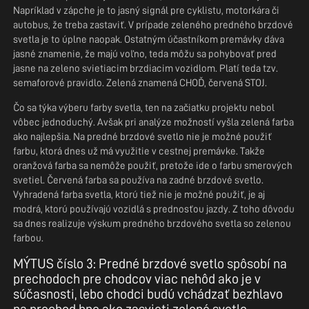
Napríklad v zápche je to jasný signál pre cyklistu, motorkára či
autobus, že treba zastaviť. V prípade zeleného predného brzdové
svetla je to úplne naopak. Ostatným účastníkom premávky dáva
jasné znamenie, že majú voľno, teda môžu sa pohybovať pred
jasne na zeleno svietiacim brzdiacim vozidlom. Platí teda tzv.
semaforové pravidlo. Zelená znamená CHOĎ, červená STOJ.
Čo sa týka výberu farby svetla, ten na začiatku projektu nebol
vôbec jednoduchý. Avšak pri analýze možností vyšla zelená farba
ako najlepšia. Na predné brzdové svetlo nie je možné použiť
farbu, ktorá dnes už má využitie v cestnej premávke. Takže
oranžová farba sa nemôže použiť, pretože ide o farbu smerových
svetiel. Červená farba sa používa na zadné brzdové svetlo.
Vyhradená farba svetla, ktorú tiež nie je možné použiť, je aj
modrá, ktorú používajú vozidlá s prednosťou jazdy. Z toho dôvodu
sa dnes realizuje výskum predného brzdového svetla so zelenou
farbou.
MÝTUS číslo 3: Predné brzdové svetlo spôsobí na
prechodoch pre chodcov viac nehôd ako je v
súčasnosti, lebo chodci budú vchádzať bezhlavo
na prechod hneď ako zasvieti zelené svetlo.