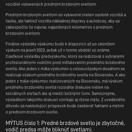
vozidiel vybavených predným brzdovým svetlom.
Predným brzdovým svetlom sú vybavené nielen osobné vozidlá a
taxíky, ale taktiež vozidla nákladnej dopravy a autobusy, aby sa
zabezpečilo čo najviac najazdených kilometrov s predným
brzdovým svetlom.
Finálne výsledky výskumu budú k dispozícii až po ukončení
výskum na jeseň 2023, avšak už v tomto období sú známe
čiastkové výsledky predvýskumu, ktorý sa realizoval s vybranými
profesionálnymi vodičmi pred inštalovaním predného brzdového
svetla. Ako jeden z mála výskumov s celoeurópskym dosahom sa
realizuje výskum predného brzdového svetla na Slovensku. A ako
jeden z mála výskumov realizovaných na Slovensku, má výskum
predného brzdového svetla rozsiahle diskusie nielen na
sociálnych sieťach ale aj medzi bežnými ľuďmi. Samozrejme,
výsledkom takýchto diskusií vznikajú aj rôzne mýty. Z uvedeného
dôvodu sa nasledujúci príspevok bude zaoberať faktami a mýtmi
o prednom brzdovom svetle.
MÝTUS číslo 1: Predné brzdové svetlo je zbytočné,
vodič predsa môže bliknúť svetlami.