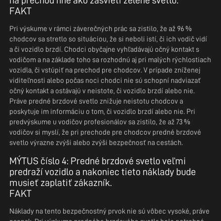
FAKT
Pri výskume v rámci záverečných prác sa zistilo, že až 96 %
chodcov sa stretlo so situáciou, že si neboli istí, či ich vodič vidí
a či vozidlo brzdí. Chodci obyčajne vyhľadávajú očný kontakt s
vodičom a na základe toho sa rozhodnú aj pri malých rýchlostiach
vozidla, či vstúpiť na prechod pre chodcov. V prípade zníženej
viditeľnosti alebo počas noci chodci nie sú schopní nadviazať
očný kontakt a ostávajú v neistote, či vozidlo brzdí alebo nie.
Práve predné brzdové svetlo znižuje neistotu chodcov a
poskytuje im informáciu o tom, či vozidlo brzdí alebo nie. Pri
predvýskume u vodičov profesionálov sa zistilo, že až 73 %
vodičov si myslí, že pri prechode pre chodcov predné brzdové
svetlo výrazne zvýši alebo zvýši bezpečnosť na cestách.
MÝTUS číslo 4: Predné brzdové svetlo veľmi
predraží vozidlo a nakoniec tieto náklady bude
musieť zaplatiť zákazník.
FAKT
Náklady na tento bezpečnostný prvok nie sú vôbec vysoké, práve