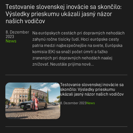
Testovanie slovenskej inovácie sa skončilo:
Výsledky prieskumu ukázali jasný názor
našich vodičov
8. Dezember
Na európskych cestách pri dopravných nehodách
2023
zahynú ročne tisícky ľudí. Hoci európske cesty
News
patria medzi najbezpečnejšie na svete, Európska
komisia (EK) sa snaží počet úmrtí a ťažko
zranených pri dopravných nehodách naďalej
znižovať. Neustále prijíma nové…
Testovanie slovenskej inovácie sa
skončilo: Výsledky prieskumu
ukázali jasný názor našich vodičov
8. Dezember 2023
News