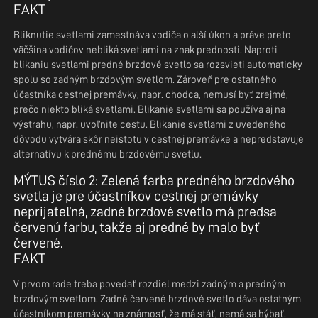
FAKT
Bliknutie svetlami zamestnáva vodiča o ďalší úkon a práve preto
väčšina vodičov nebliká svetlami na znak prednosti. Naproti
blikaniu svetlami predné brzdové svetlo sa rozsvieti automaticky
spolu so zadným brzdovým svetlom. Zároveň pre ostatného
účastníka cestnej premávky, napr. chodca, nemusí byť zrejmé,
prečo niekto bliká svetlami. Blikanie svetlami sa používa aj na
výstrahu, napr. uvoľnite cestu. Blikanie svetlami z uvedeného
dôvodu vytvára skôr neistotu v cestnej premávke a nepredstavuje
alternatívu k prednému brzdovému svetlu.
MÝTUS číslo 2: Zelená farba predného brzdového
svetla je pre účastníkov cestnej premávky
neprijateľná, zadné brzdové svetlo má predsa
červenú farbu, takže aj predné by malo byť
červené.
FAKT
V prvom rade treba povedať rozdiel medzi zadným a predným
brzdovým svetlom. Zadné červené brzdové svetlo dáva ostatným
účastníkom premávky na známosť, že má stáť, nemá sa hýbať.