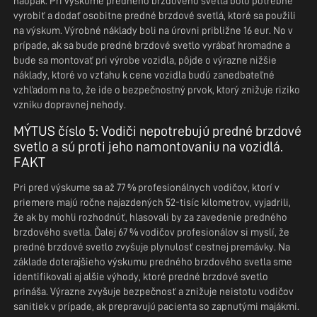
naopak. Pri výskume predného brzdového svetla bolo potrebné
vyrobiť a dodať osobitne predné brzdové svetlá, ktoré sa použili
na výskum. Výrobné náklady boli na úrovni približne 16 eur. No v
prípade, ak sa bude predné brzdové svetlo vyrábať hromadne a
bude sa montovať pri výrobe vozidla, pôjde o výrazne nižšie
náklady, ktoré vo vzťahu k cene vozidla budú zanedbateľné
vzhľadom na to, že ide o bezpečnostný prvok, ktorý znižuje riziko
vzniku dopravnej nehody.
MÝTUS číslo 5: Vodiči nepotrebujú predné brzdové
svetlo a sú proti jeho namontovaniu na vozidlá.
FAKT
Pri pred výskume sa až 77 % profesionálnych vodičov, ktorí v
priemere majú ročne najazdených 52-tisíc kilometrov, vyjadrili,
že ak by mohli rozhodnúť, hlasovali by za zavedenie predného
brzdového svetla. Ďalej 67 % vodičov profesionálov si myslí, že
predné brzdové svetlo zvyšuje plynulosť cestnej premávky. Na
základe doterajšieho výskumu predného brzdového svetla sme
identifikovali aj ďalšie výhody, ktoré predné brzdové svetlo
prináša. Výrazne zvyšuje bezpečnosť a znižuje neistotu vodičov
sanitiek v prípade, ak prepravujú pacienta so zapnutými majákmi.