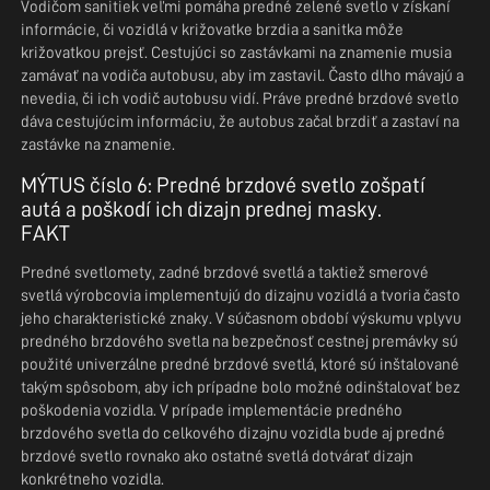
Vodičom sanitiek veľmi pomáha predné zelené svetlo v získaní
informácie, či vozidlá v križovatke brzdia a sanitka môže
križovatkou prejsť. Cestujúci so zastávkami na znamenie musia
zamávať na vodiča autobusu, aby im zastavil. Často dlho mávajú a
nevedia, či ich vodič autobusu vidí. Práve predné brzdové svetlo
dáva cestujúcim informáciu, že autobus začal brzdiť a zastaví na
zastávke na znamenie.
MÝTUS číslo 6: Predné brzdové svetlo zošpatí
autá a poškodí ich dizajn prednej masky.
FAKT
Predné svetlomety, zadné brzdové svetlá a taktiež smerové
svetlá výrobcovia implementujú do dizajnu vozidlá a tvoria často
jeho charakteristické znaky. V súčasnom období výskumu vplyvu
predného brzdového svetla na bezpečnosť cestnej premávky sú
použité univerzálne predné brzdové svetlá, ktoré sú inštalované
takým spôsobom, aby ich prípadne bolo možné odinštalovať bez
poškodenia vozidla. V prípade implementácie predného
brzdového svetla do celkového dizajnu vozidla bude aj predné
brzdové svetlo rovnako ako ostatné svetlá dotvárať dizajn
konkrétneho vozidla.