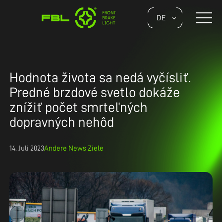
Skip
to
Naviga
DE
the
umsch
content
Hodnota života sa nedá vyčísliť.
Predné brzdové svetlo dokáže
znížiť počet smrteľných
dopravných nehôd
14. Juli 2023
Andere
News
Ziele