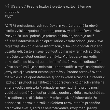
MÝTUS číslo 7: Predné brzdové svetlo je užitočné len pre
chodcov.
FAKT
Až 75 % profesionálnych vodičov si myslí, že predné brzdové
svetlo zvýši bezpečnosť cestnej premávky pri odbočovaní vľavo.
Pre vodiča, ktorí pokračuje priamo po hlavnej ceste je totiž
dôležitá informácia, či ho oproti idúce vozidlo odbočujúce vľavo
registruje. Ak vodič nemá informáciu, či ho vodič oproti idúceho
vozidla vidí, často znižuje rýchlosť, čo najmä v ranných špičkách
narušuje plynulosť cestnej premávky. V prípade, ak má vodič
pokračujúci po hlavnej ceste informáciu, že vozidlo odbočujúce
vľavo brzdí, znižuje sa neistota u tohto vodiča a zvýši sa plynulosť
jazdy ako aj plynulosť cestnej premávky. Predné brzdové svetlo
má svoje veľké opodstatnenie aj počas kolón a zápch. Pri radení v
jazdných pruhoch ale taktiež pri dobrzďovaní v kolónach vzniká na
strane vodiča neistota. V prípade zmeny jazdného pruhu musí
vodič odhadnúť rýchlosť prichádzajúceho vozidla a rozhodnúť sa,
či sa stihne zaradiť alebo nie. V prípade ak má informáciu, že
prichádzajúce vozidlo znížilo rýchlosť rozsvietením predného
brzdového svetla, zníži sa neistota vodiča, ktorý mení jazdný