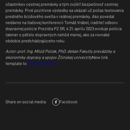
účastníkov cestnej premávky a tým zvýšiť bezpečnosť cestnej
premávky. Prvé pozitívne výsledky sa ukázali už počas testovania
predného brzdového svetla v reálnej premávky. Ako povedal
nedávno na tlačovej konferencii Tomáš Vrábel, riaditeľ odboru
dopravnej polície Prezídia PZ SR, k 21. aprílu 2023 eviduje polícia
takmer o päťsto dopravných nehôd menej, ako za rovnaké
obdobie predchádzajúceho roku.
Autor: prof. Ing. Miloš Poliak, PhD. dekan Fakulty prevádzky a
ekonomiky dopravy a spojov Žilinskej univerzity
New link
template to
Tiki Taka Casino
Share on social media:
Facebook