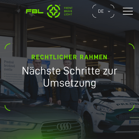
Skip
to
Naviga
DE
the
umsch
content
RECHTLICHER RAHMEN
Nächste Schritte zur
Umsetzung